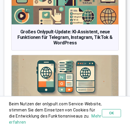
Großes Onlypult-Update: KI-Assistent, neue
Funktionen für Telegram, Instagram, TikTok &
WordPress
Beim Nutzen der onlypult.com Service-Website,
stimmen Sie dem Einsetzen von Cookies für
OK
Neu bei Onlypult: Mobile Version des Tools
die Entwicklung des Funktionsniveaus zu.
Mehr
Kostenlos probieren
„Veröffentlichung“, Support für
erfahren
selbstgehostete WordPress-Seiten und 3:4-