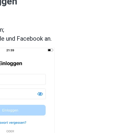
ggen
n;
gle und Facebook an.