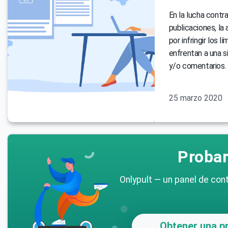
En la lucha contr
publicaciones, la
por infringir los 
enfrentan a una s
y/o comentarios.
25 marzo 2020
Probar
Onlypult — un panel de cont
Obtener una pr