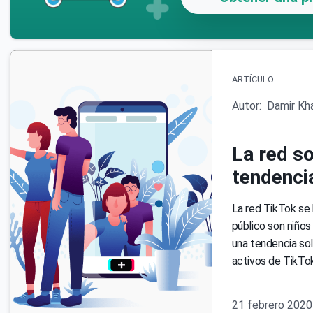
ARTÍCULO
Autor:
Damir Kha
La red so
tendenc
La red TikTok se 
público son niño
una tendencia sol
activos de TikTok
21 febrero 2020