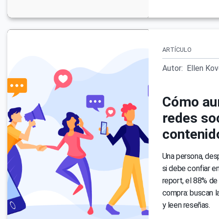
ARTÍCULO
Autor:
Ellen Ko
Cómo aum
redes so
contenid
Una persona, desp
si debe confiar 
report, el 88% de
compra: buscan la
y leen reseñas.