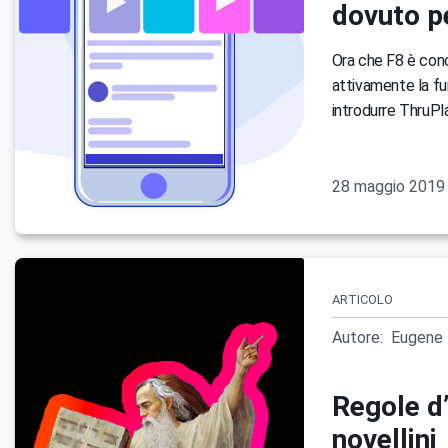
dovuto pe
Ora che F8 è con
attivamente la fun
introdurre ThruPla
28 maggio 2019
ARTICOLO
Autore:
Eugene 
Regole d
novellini