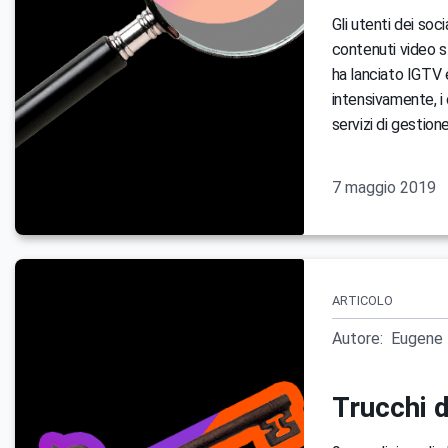
Gli utenti dei so
contenuti video 
ha lanciato IGTV 
intensivamente, i
servizi di gestio
7 maggio 2019
ARTICOLO
Autore:
Eugene 
Trucchi d