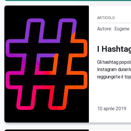
ARTICOLO
Autore:
Eugene 
I Hashtag
Gli hashtag popola
Instagram durante
raggiungete il to
10 aprile 2019