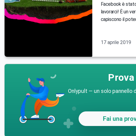
Facebook è stato
lavorarci! È un ve
capiscono il pote
17 aprile 2019
Prova 
Onlypult — un solo pannello d
Fai una prov