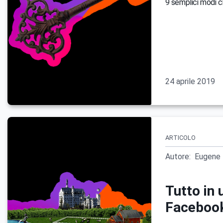
9 semplici modi ch
24 aprile 2019
ARTICOLO
Autore:
Eugene 
Tutto in 
Faceboo