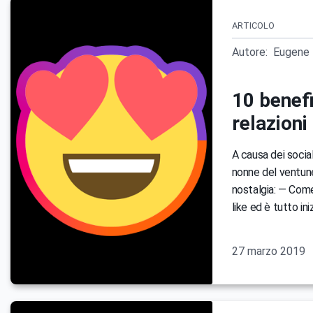
ARTICOLO
Autore:
Eugene 
10 benefi
relazioni
A causa dei social
nonne del ventunes
nostalgia: — Come
like ed è tutto ini
27 marzo 2019