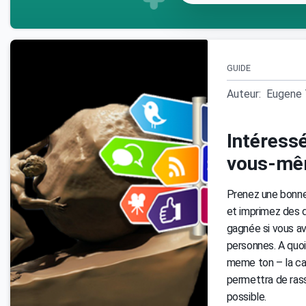
GUIDE
Auteur:
Eugene 
Intéress
vous-mê
Prenez une bonne
et imprimez des dé
gagnée si vous a
personnes. A quoi
meme ton – la ca
permettra de ras
possible.