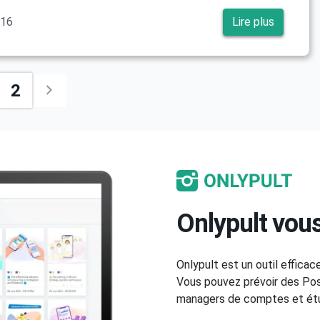
016
Lire plus
2
Onlypult vous
Onlypult est un outil efficac
Vous pouvez prévoir des Post
managers de comptes et étud