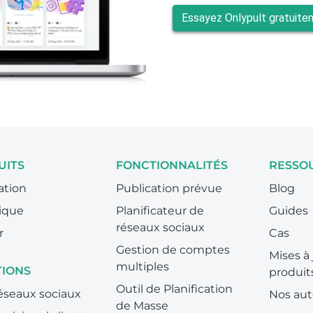
Essayez Onlypult gratuite
UITS
FONCTIONNALITÉS
RESSO
ation
Publication prévue
Blog
ique
Planificateur de
Guides
réseaux sociaux
r
Cas
Gestion de comptes
Mises à 
multiples
TIONS
produit
Outil de Planification
éseaux sociaux
Nos aut
de Masse