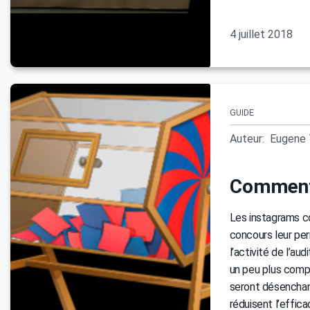
4 juillet 2018
GUIDE
Auteur:
Eugene 
Comment 
Les instagrams c
concours leur pe
l’activité de l’a
un peu plus compl
seront désenchan
réduisent l’effic