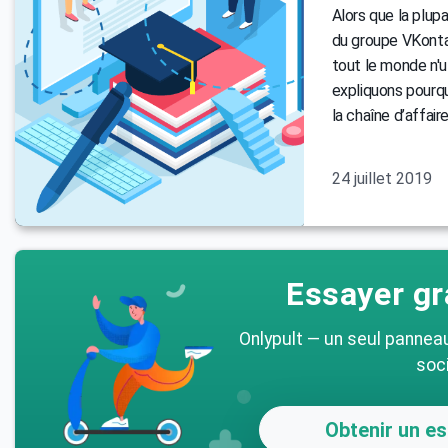
Alors que la plup
du groupe VKonta
tout le monde n'u
expliquons pourquo
la chaîne d’affaire
24 juillet 2019
Essayer gr
Onlypult — un seul pannea
soc
Obtenir un es