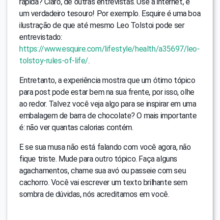
rápida? Claro, de outras entrevistas. Use a internet, é
um verdadeiro tesouro! Por exemplo. Esquire é uma boa
ilustração de que até mesmo Leo Tolstoi pode ser
entrevistado:
https://www.esquire.com/lifestyle/health/a35697/leo-
tolstoy-rules-of-life/
.
Entretanto, a experiência mostra que um ótimo tópico
para post pode estar bem na sua frente, por isso, olhe
ao redor. Talvez você veja algo para se inspirar em uma
embalagem de barra de chocolate? O mais importante
é: não ver quantas calorias contém.
E se sua musa não está falando com você agora, não
fique triste. Mude para outro tópico. Faça alguns
agachamentos, chame sua avó ou passeie com seu
cachorro. Você vai escrever um texto brilhante sem
sombra de dúvidas, nós acreditamos em você.