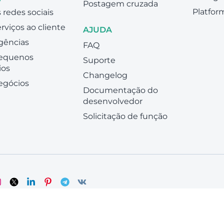
Postagem cruzada
Platfor
 redes sociais
erviços ao cliente
AJUDA
gências
FAQ
pequenos
Suporte
ios
Changelog
egócios
Documentação do
desenvolvedor
Solicitação de função
cordos
Mapa do site