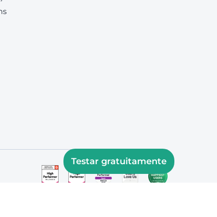
ms
Testar gratuitamente
support@onlypult.com