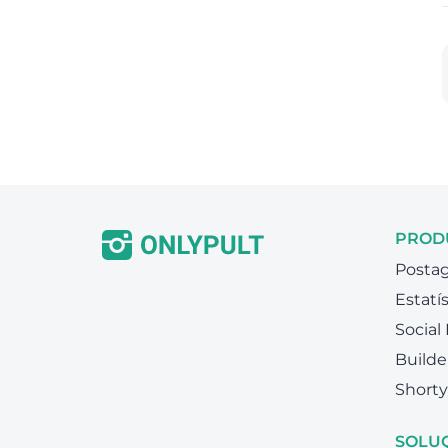
PROD
Posta
Estatís
Social
Builde
Shorty
SOLU