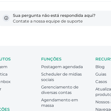
Sua pergunta não está respondida aqui?
Contate a nossa equipe de suporte
UTOS
FUNÇÕES
RECUR
gem
Postagem agendada
Blog
tica
Scheduler de mídias
Guias
sociais
 Inbox
Casos
Gerenciamento de
r
Atualiz
diversas contas
produt
Agendamento em
Nossos 
massa
ÇÕES
Navega