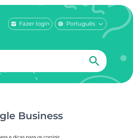
Fazer login
Português
gle Business
s e dicas para os corrigir.