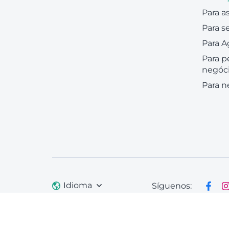
Para as
Para s
Para A
Para 
negóc
Para n
Idioma
Síguenos:
© 2026 Onlypult.
Todos os direitos são
A