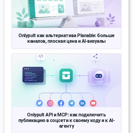
Onlypult как альтернатива Planable: больше
каналов, плоская цена и AI-визуалы
Onlypult API и MCP: как подключить
публикацию в соцсети к своему коду и к AI-
агенту