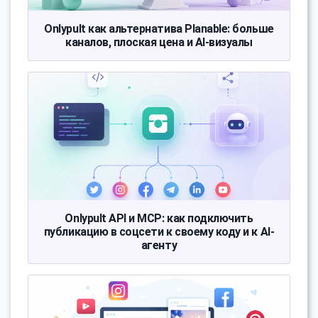
Onlypult как альтернатива Planable: больше
каналов, плоская цена и AI-визуалы
Onlypult API и MCP: как подключить
публикацию в соцсети к своему коду и к AI-
агенту