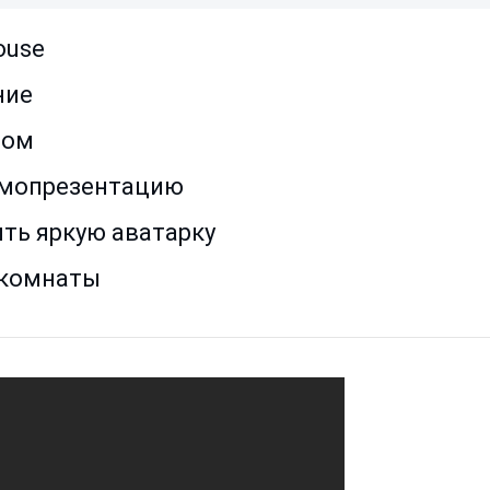
ouse
ние
ром
самопрезентацию
ить яркую аватарку
 комнаты