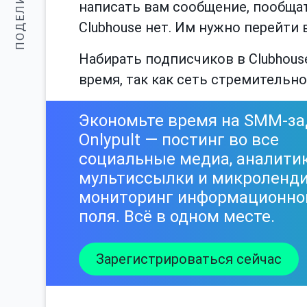
ПОДЕЛИТЬСЯ:
написать вам сообщение, пообщать
Clubhouse нет. Им нужно перейти 
Набирать подписчиков в Clubhous
время, так как сеть стремительно
Экономьте время на SMM-за
Onlypult — постинг во все
социальные медиа, аналитик
мультиссылки и микроленди
мониторинг информационно
поля. Всё в одном месте.
Зарегистрироваться сейчас