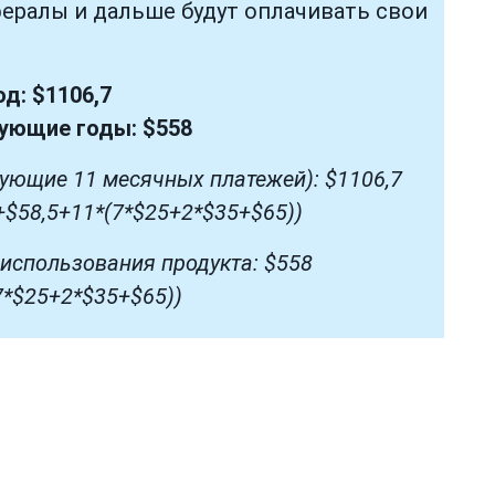
фералы и дальше будут оплачивать свои
од: $1106,7
дующие годы: $558
дующие 11 месячных платежей): $1106,7
+$58,5+11*(7*$25+2*$35+$65))
использования продукта: $558
7*$25+2*$35+$65))