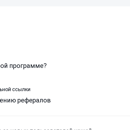
ной программе?
ьной ссылки
чению рефералов