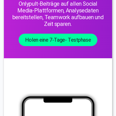
Onlypult-Beiträge auf allen Social
Media-Plattformen, Analysedaten
bereitstellen, Teamwork aufbauen und
Zeit sparen.
Holen eine 7-Tage- Testphase