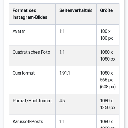
Format des
Seitenverhältnis
Größe
Instagram-Bildes
Avatar
1:1
180 x
180 px
Quadratisches Foto
1:1
1080 x
1080 px
Querformat
1.91:1
1080 x
566 px
(608 px)
Porträt/Hochformat
4:5
1080 x
1350 px
Karussell-Posts
1:1
1080 x