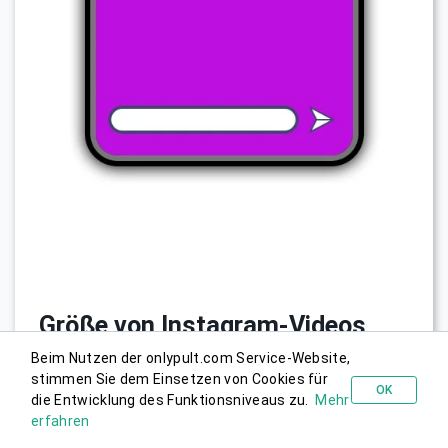
Größe von Instagram-Videos
Beim Nutzen der onlypult.com Service-Website,
Um ein perfektes Instagram-Video zu erstellen, müssen
stimmen Sie dem Einsetzen von Cookies für
Sie die Besonderheiten der Plattform berücksichtigen.
OK
die Entwicklung des Funktionsniveaus zu.
Mehr
Kostenlos probieren
Wenn Ihnen dies klar ist, können Sie unseren Leitfaden,
erfahren
wie man ein Video auf Instagram veröffentlicht
, nutzen.