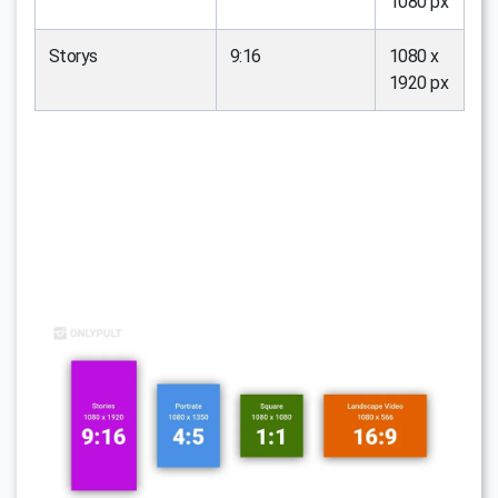
1080 px
Storys
9:16
1080 x
1920 px