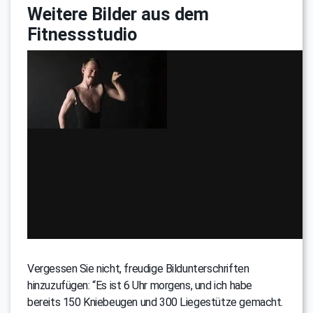
Weitere Bilder aus dem
Fitnessstudio
Vergessen Sie nicht, freudige Bildunterschriften
hinzuzufügen: “Es ist 6 Uhr morgens, und ich habe
bereits 150 Kniebeugen und 300 Liegestütze gemacht.