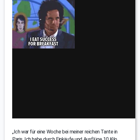
„Ich war für eine Woche bei meiner reichen Tante in
Paris. Ich habe durch Einkäufe und Ausflüge 10 Kilo