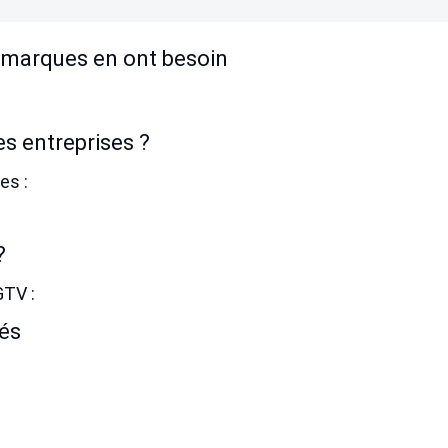
s marques en ont besoin
les entreprises ?
es :
?
GTV :
és