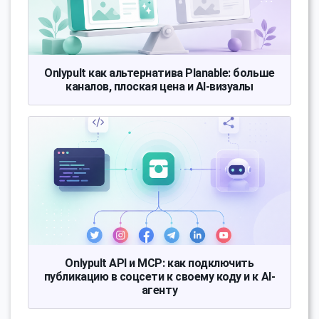
Onlypult как альтернатива Planable: больше
каналов, плоская цена и AI-визуалы
Onlypult API и MCP: как подключить
публикацию в соцсети к своему коду и к AI-
агенту