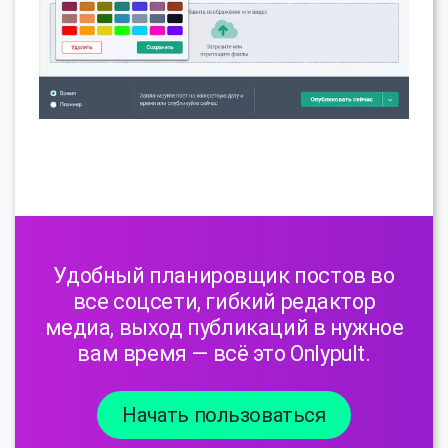
Удобный планировщик постов во
все соцсети, гибкий редактор
медиа, выход публикаций в нужное
вам время — всё это Onlypult.
Начать пользоваться