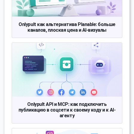
Onlypult как альтернатива Planable: больше
каналов, плоская цена и AI-визуалы
Onlypult API и MCP: как подключить
публикацию в соцсети к своему коду и к AI-
агенту