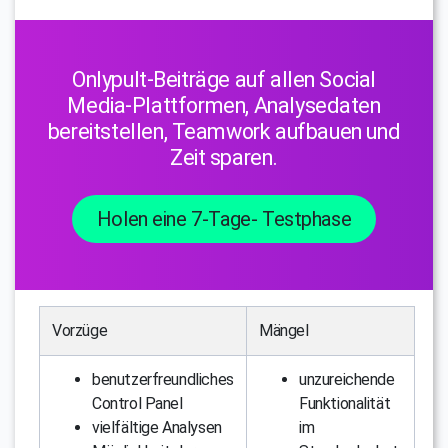
Onlypult-Beiträge auf allen Social
Media-Plattformen, Analysedaten
bereitstellen, Teamwork aufbauen und
Zeit sparen.
Holen eine 7-Tage- Testphase
Vorzüge
Mängel
benutzerfreundliches
unzureichende
Control Panel
Funktionalität
vielfältige Analysen
im