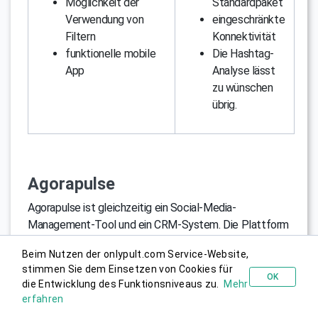
Möglichkeit der
Standardpaket
Verwendung von
eingeschränkte
Filtern
Konnektivität
funktionelle mobile
Die Hashtag-
App
Analyse lässt
zu wünschen
übrig.
Agorapulse
Agorapulse ist gleichzeitig ein Social-Media-
Management-Tool und ein CRM-System. Die Plattform
zeigt Kommentare, Erwähnungen, Unterhaltungen und
Beim Nutzen der onlypult.com Service-Website,
Übersichten betreffend Ihre Marke. Wenn Sie die volle
stimmen Sie dem Einsetzen von Cookies für
Funktionalität des Tools kennen lernen wollen, helfen
OK
die Entwicklung des Funktionsniveaus zu.
Mehr
Kostenlos probieren
Ihnen detaillierte Anleitungen.
erfahren