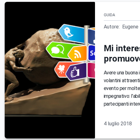
GUIDA
Autore:
Eugene 
Mi inter
promuove
Avere una buona i
volantini attraent
evento per molte 
impegnativo: l’ab
partecipanti inter
4 luglio 2018