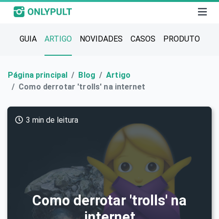
GUIA
ARTIGO
NOVIDADES
CASOS
PRODUTO
Página principal
Blog
Artigo
Como derrotar 'trolls' na internet
3 min de leitura
Como derrotar 'trolls' na
internet