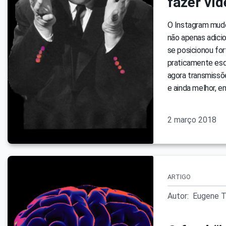
fazer ví
O Instagram mudou
não apenas adici
se posicionou f
praticamente esq
agora transmissõ
e ainda melhor, e
2 março 2018
ARTIGO
Autor:
Eugene T