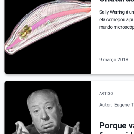
Sally Warring é u
ela começou a pub
mundo microscópic
9 março 2018
ARTIGO
Autor:
Eugene T
Porque v