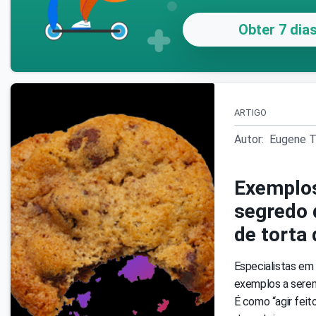
Obter 7 dias
ARTIGO
Autor:
Eugene T
Exemplos
segredo 
de torta
Especialistas e
exemplos a serem
É como “agir fei