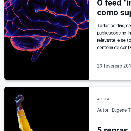
O feed “i
como sup
Todos os dias, c
publicações no In
relevante, e se t
centena de contas
23 fevereiro 20
ARTIGO
Autor:
Eugene T
5 regras