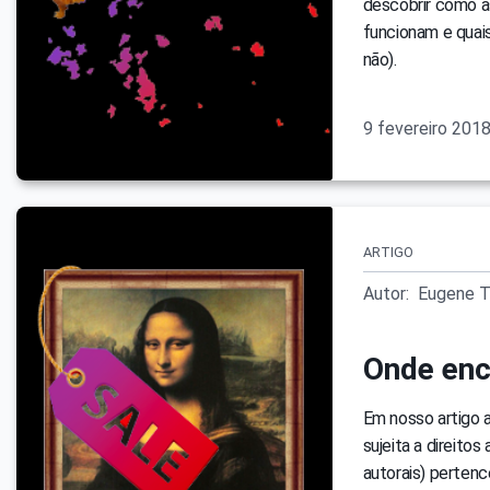
descobrir como a
funcionam e quai
não).
9 fevereiro 201
ARTIGO
Autor:
Eugene T
Onde enc
Em nosso artigo a
sujeita a direitos
autorais) pertence