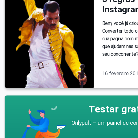
Instagra
Bem, você já crio
Converter todo o
sua página com 
que ajudam nas s
seu concorrente
16 fevereiro 20
Testar gra
Onlypult — um painel de con