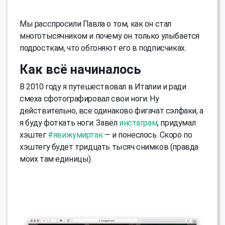
Мы расспросили Павла о том, как он стал
многотысячником и почему он только улыбается
подросткам, что обгоняют его в подписчиках.
Как всё начиналось
В 2010 году я путешествовал в Италии и ради
смеха сфотографировал свои ноги. Ну
действительно, все одинаково фигачат сэлфаки, а
я буду фоткать ноги. Завёл
инстаграм
, придумал
хэштег
#явижумиртак
— и понеслось. Скоро по
хэштегу будет тридцать тысяч снимков (правда
моих там единицы).