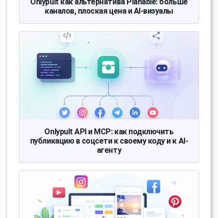
Onlypult как альтернатива Planable: больше
каналов, плоская цена и AI-визуалы
Onlypult API и MCP: как подключить
публикацию в соцсети к своему коду и к AI-
агенту