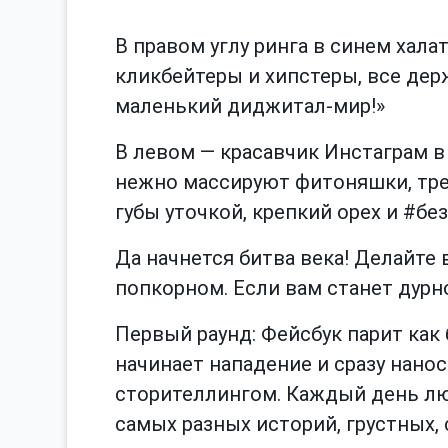
В правом углу ринга в синем хала
кликбейтеры и хипстеры, все держ
маленький диджитал-мир!»
В левом — красавчик Инстаграм в
нежно массируют фитоняшки, тре
губы уточкой, крепкий орех и #бе
Да начнется битва века! Делайте 
попкорном. Если вам станет дурн
Первый раунд: Фейсбук парит как 
начинает нападение и сразу нанос
сторителлингом. Каждый день л
самых разных историй, грустных,