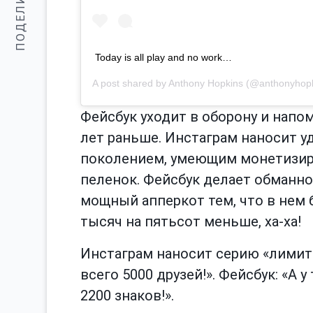
ПОДЕЛИТЬСЯ:
Today is all play and no work…
A post shared by
Anthony Hopkins
(@anthonyhopk
Фейсбук уходит в оборону и напом
лет раньше. Инстаграм наносит 
поколением, умеющим монетизиро
пеленок. Фейсбук делает обманно
мощный апперкот тем, что в нем 
тысяч на пятьсот меньше, ха-ха!
Инстаграм наносит серию «лимити
всего 5000 друзей!». Фейсбук: «А
2200 знаков!».