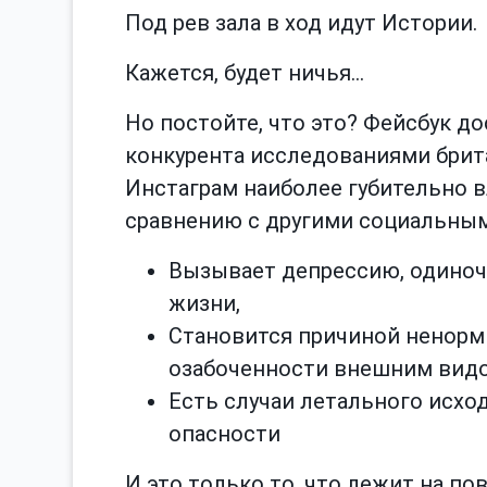
Под рев зала в ход идут Истории.
Кажется, будет ничья…
Но постойте, что это? Фейсбук д
конкурента исследованиями брита
Инстаграм наиболее губительно 
сравнению с другими социальным
Вызывает депрессию, одиноче
жизни,
Становится причиной ненорм
озабоченности внешним вид
Есть случаи летального исхо
опасности
И это только то, что лежит на по