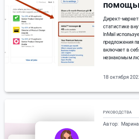
помощью
Директ-маркети
статистике вну
InMail использу
предложения па
включает в себ
незнакомым лю
18 октября 202
РУКОВОДСТВА
Автор:
Марина