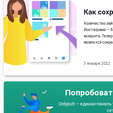
Как сох
Количество лай
Инстаграме — б
аккаунта. Тепе
являются сохра
3 января 2022
Попробоват
Onlypult — единая панель
се